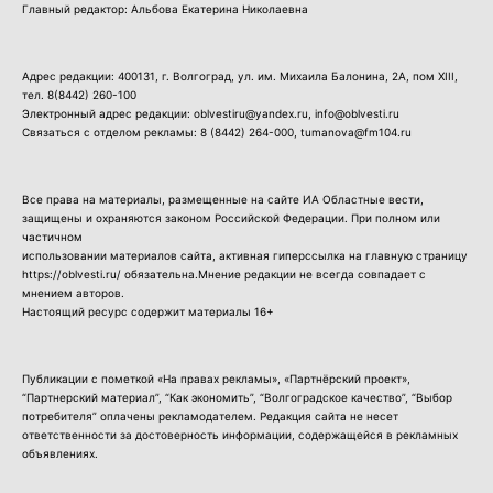
Главный редактор: Альбова Екатерина Николаевна
Адрес редакции: 400131, г. Волгоград, ул. им. Михаила Балонина, 2А, пом XIII,
тел.
8(8442) 260-100
Электронный адрес редакции: oblvestiru@yandex.ru, info@oblvesti.ru
Связаться с отделом рекламы:
8 (8442) 264-000
, tumanova@fm104.ru
Все права на материалы, размещенные на сайте ИА Областные вести,
защищены и охраняются законом Российской Федерации. При полном или
частичном
использовании материалов сайта, активная гиперссылка на главную страницу
https://oblvesti.ru/ обязательна.Мнение редакции не всегда совпадает с
мнением авторов.
Настоящий ресурс содержит материалы 16+
Публикации с пометкой «На правах рекламы», «Партнёрский проект»,
“Партнерский материал”, “Как экономить”, “Волгоградское качество”, “Выбор
потребителя” оплачены рекламодателем. Редакция сайта не несет
ответственности за достоверность информации, содержащейся в рекламных
объявлениях.