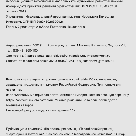
информационных технологий и массовых коммуникации, регистрационный
номер и дата принятия решения о регистрации: Эл N ФС77- 73506 от 31
августа 2018
Учредитель: Индивидуальный предприниматель Черепахин Вячеслав
Игоревич, ОГРНИП 308345929800026
Главный редактор: Альбова Екатерина Николаевна
Адрес редакции: 400131, г. Волгоград, ул. им. Михаила Балонина, 2А, пом XIII,
тел.
8(8442) 260-100
Электронный адрес редакции: oblvestiru@yandex.ru, info@oblvesti.ru
Связаться с отделом рекламы:
8 (8442) 264-000
, tumanova@fm104.ru
Все права на материалы, размещенные на сайте ИА Областные вести,
защищены и охраняются законом Российской Федерации. При полном или
частичном
использовании материалов сайта, активная гиперссылка на главную страницу
https://oblvesti.ru/ обязательна.Мнение редакции не всегда совпадает с
мнением авторов.
Настоящий ресурс содержит материалы 16+
Публикации с пометкой «На правах рекламы», «Партнёрский проект»,
“Партнерский материал”, “Как экономить”, “Волгоградское качество”, “Выбор