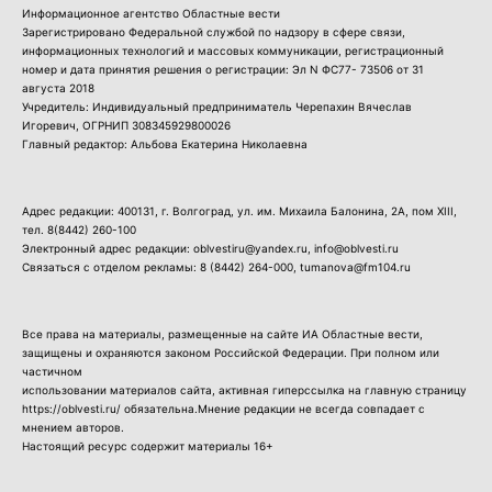
Информационное агентство Областные вести
Зарегистрировано Федеральной службой по надзору в сфере связи,
информационных технологий и массовых коммуникации, регистрационный
номер и дата принятия решения о регистрации: Эл N ФС77- 73506 от 31
августа 2018
Учредитель: Индивидуальный предприниматель Черепахин Вячеслав
Игоревич, ОГРНИП 308345929800026
Главный редактор: Альбова Екатерина Николаевна
Адрес редакции: 400131, г. Волгоград, ул. им. Михаила Балонина, 2А, пом XIII,
тел.
8(8442) 260-100
Электронный адрес редакции: oblvestiru@yandex.ru, info@oblvesti.ru
Связаться с отделом рекламы:
8 (8442) 264-000
, tumanova@fm104.ru
Все права на материалы, размещенные на сайте ИА Областные вести,
защищены и охраняются законом Российской Федерации. При полном или
частичном
использовании материалов сайта, активная гиперссылка на главную страницу
https://oblvesti.ru/ обязательна.Мнение редакции не всегда совпадает с
мнением авторов.
Настоящий ресурс содержит материалы 16+