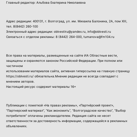
Главный редактор: Альбова Екатерина Николаевна
Адрес редакции: 400131, г. Волгоград, ул. им. Михаила Балонина, 2А, пом XIII,
тел.
8(8442) 260-100
Электронный адрес редакции: oblvestiru@yandex.ru, info@oblvesti.ru
Связаться с отделом рекламы:
8 (8442) 264-000
, tumanova@fm104.ru
Все права на материалы, размещенные на сайте ИА Областные вести,
защищены и охраняются законом Российской Федерации. При полном или
частичном
использовании материалов сайта, активная гиперссылка на главную страницу
https://oblvesti.ru/ обязательна.Мнение редакции не всегда совпадает с
мнением авторов.
Настоящий ресурс содержит материалы 16+
Публикации с пометкой «На правах рекламы», «Партнёрский проект»,
“Партнерский материал”, “Как экономить”, “Волгоградское качество”, “Выбор
потребителя” оплачены рекламодателем. Редакция сайта не несет
ответственности за достоверность информации, содержащейся в рекламных
объявлениях.