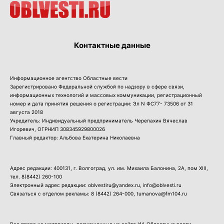
Контактные данные
Информационное агентство Областные вести
Зарегистрировано Федеральной службой по надзору в сфере связи,
информационных технологий и массовых коммуникации, регистрационный
номер и дата принятия решения о регистрации: Эл N ФС77- 73506 от 31
августа 2018
Учредитель: Индивидуальный предприниматель Черепахин Вячеслав
Игоревич, ОГРНИП 308345929800026
Главный редактор: Альбова Екатерина Николаевна
Адрес редакции: 400131, г. Волгоград, ул. им. Михаила Балонина, 2А, пом XIII,
тел.
8(8442) 260-100
Электронный адрес редакции: oblvestiru@yandex.ru, info@oblvesti.ru
Связаться с отделом рекламы:
8 (8442) 264-000
, tumanova@fm104.ru
Все права на материалы, размещенные на сайте ИА Областные вести,