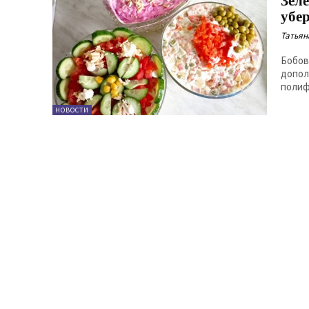
Зел
убе
Татьян
Бобов
допол
полиф
НОВОСТИ