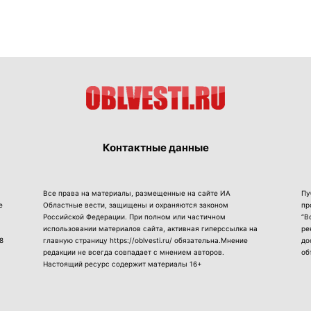
Контактные данные
Все права на материалы, размещенные на сайте ИА
Пу
е
Областные вести, защищены и охраняются законом
пр
Российской Федерации. При полном или частичном
“В
использовании материалов сайта, активная гиперссылка на
ре
8
главную страницу https://oblvesti.ru/ обязательна.Мнение
до
редакции не всегда совпадает с мнением авторов.
об
Настоящий ресурс содержит материалы 16+