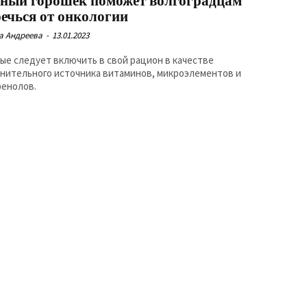
ёный горошек поможет волгоградцам
речься от онкологии
а Андреева
-
13.01.2023
ые следует включить в свой рацион в качестве
нительного источника витаминов, микроэлементов и
енолов.