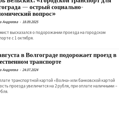
рь Бельских: «Городской транспорт для
гограда — острый социально-
номический вопрос»
а Андреева
-
18.09.2025
мист высказался о подорожании проезда на городском
порте с 1 октября.
августа в Волгограде подорожает проезд в
ественном транспорте
а Андреева
-
24.07.2024
плате транспортной картой «Волна» или банковской картой
ость проезда увеличится на 2 рубля, при оплате наличными –
убля.