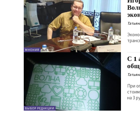
Иго
Вол
эко
Татьян
Эконо
транс
МНЕНИЯ
С 1 
общ
Татьян
При о
стоим
на 3 р
ВЫБОР РЕДАКЦИИ