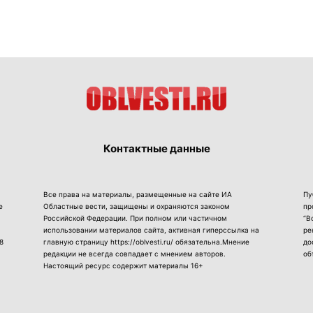
Контактные данные
Все права на материалы, размещенные на сайте ИА
Пу
е
Областные вести, защищены и охраняются законом
пр
Российской Федерации. При полном или частичном
“В
использовании материалов сайта, активная гиперссылка на
ре
8
главную страницу https://oblvesti.ru/ обязательна.Мнение
до
редакции не всегда совпадает с мнением авторов.
об
Настоящий ресурс содержит материалы 16+