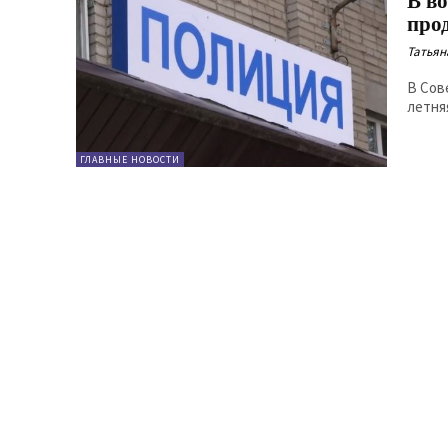
В в
про
Татьян
В Сов
летня
ГЛАВНЫЕ НОВОСТИ