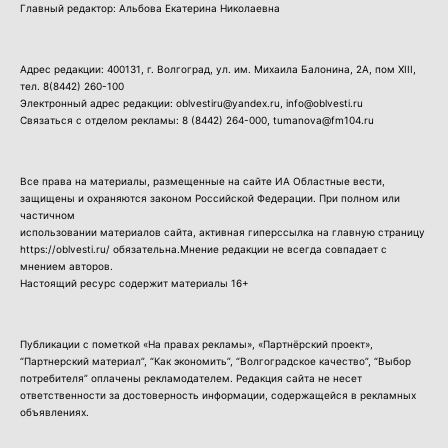
Главный редактор: Альбова Екатерина Николаевна
Адрес редакции: 400131, г. Волгоград, ул. им. Михаила Балонина, 2А, пом XIII,
тел.
8(8442) 260-100
Электронный адрес редакции: oblvestiru@yandex.ru, info@oblvesti.ru
Связаться с отделом рекламы:
8 (8442) 264-000
, tumanova@fm104.ru
Все права на материалы, размещенные на сайте ИА Областные вести,
защищены и охраняются законом Российской Федерации. При полном или
частичном
использовании материалов сайта, активная гиперссылка на главную страницу
https://oblvesti.ru/ обязательна.Мнение редакции не всегда совпадает с
мнением авторов.
Настоящий ресурс содержит материалы 16+
Публикации с пометкой «На правах рекламы», «Партнёрский проект»,
“Партнерский материал”, “Как экономить”, “Волгоградское качество”, “Выбор
потребителя” оплачены рекламодателем. Редакция сайта не несет
ответственности за достоверность информации, содержащейся в рекламных
объявлениях.