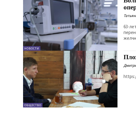
Вол
опе
Татьян
63-ле
перен
желчн
НОВОСТИ
Пло
Дмитри
https:
ОБЩЕСТВО