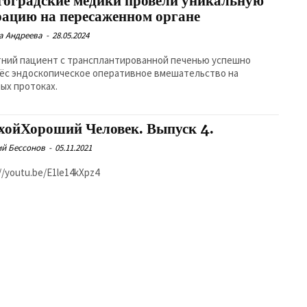
гоградские медики провели уникальную
рацию на пересаженном органе
а Андреева
-
28.05.2024
тний пациент с трансплантированной печенью успешно
ёс эндоскопическое оперативное вмешательство на
ых протоках.
хойХороший Человек. Выпуск 4.
й Бессонов
-
05.11.2021
//youtu.be/E1le14kXpz4