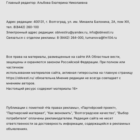
Главный редактор: Альбова Екатерина Николаевна
Адрес редакции: 400131, г. Волгоград, ул. им. Михаила Балонина, 2А, пом XIII,
тел.
8(8442) 260-100
Электронный адрес редакции: oblvestiru@yandex.ru, info@oblvesti.ru
Связаться с отделом рекламы:
8 (8442) 264-000
, tumanova@fm104.ru
Все права на материалы, размещенные на сайте ИА Областные вести,
защищены и охраняются законом Российской Федерации. При полном или
частичном
использовании материалов сайта, активная гиперссылка на главную страницу
https://oblvesti.ru/ обязательна.Мнение редакции не всегда совпадает с
мнением авторов.
Настоящий ресурс содержит материалы 16+
Публикации с пометкой «На правах рекламы», «Партнёрский проект»,
“Партнерский материал”, “Как экономить”, “Волгоградское качество”, “Выбор
потребителя” оплачены рекламодателем. Редакция сайта не несет
ответственности за достоверность информации, содержащейся в рекламных
объявлениях.