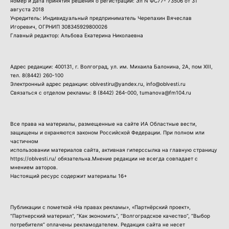
номер и дата принятия решения о регистрации: Эл N ФС77- 73506 от 31
августа 2018
Учредитель: Индивидуальный предприниматель Черепахин Вячеслав
Игоревич, ОГРНИП 308345929800026
Главный редактор: Альбова Екатерина Николаевна
Адрес редакции: 400131, г. Волгоград, ул. им. Михаила Балонина, 2А, пом XIII,
тел.
8(8442) 260-100
Электронный адрес редакции: oblvestiru@yandex.ru, info@oblvesti.ru
Связаться с отделом рекламы:
8 (8442) 264-000
, tumanova@fm104.ru
Все права на материалы, размещенные на сайте ИА Областные вести,
защищены и охраняются законом Российской Федерации. При полном или
частичном
использовании материалов сайта, активная гиперссылка на главную страницу
https://oblvesti.ru/ обязательна.Мнение редакции не всегда совпадает с
мнением авторов.
Настоящий ресурс содержит материалы 16+
Публикации с пометкой «На правах рекламы», «Партнёрский проект»,
“Партнерский материал”, “Как экономить”, “Волгоградское качество”, “Выбор
потребителя” оплачены рекламодателем. Редакция сайта не несет