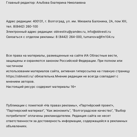
Главный редактор: Альбова Екатерина Николаевна
Адрес редакции: 400131, г. Волгоград, ул. им. Михаила Балонина, 2А, пом XIII,
тел.
8(8442) 260-100
Электронный адрес редакции: oblvestiru@yandex.ru, info@oblvesti.ru
Связаться с отделом рекламы:
8 (8442) 264-000
, tumanova@fm104.ru
Все права на материалы, размещенные на сайте ИА Областные вести,
защищены и охраняются законом Российской Федерации. При полном или
частичном
использовании материалов сайта, активная гиперссылка на главную страницу
https://oblvesti.ru/ обязательна.Мнение редакции не всегда совпадает с
мнением авторов.
Настоящий ресурс содержит материалы 16+
Публикации с пометкой «На правах рекламы», «Партнёрский проект»,
“Партнерский материал”, “Как экономить”, “Волгоградское качество”, “Выбор
потребителя” оплачены рекламодателем. Редакция сайта не несет
ответственности за достоверность информации, содержащейся в рекламных
объявлениях.