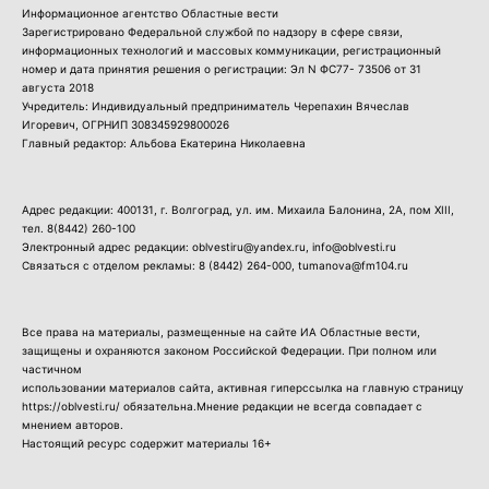
Информационное агентство Областные вести
Зарегистрировано Федеральной службой по надзору в сфере связи,
информационных технологий и массовых коммуникации, регистрационный
номер и дата принятия решения о регистрации: Эл N ФС77- 73506 от 31
августа 2018
Учредитель: Индивидуальный предприниматель Черепахин Вячеслав
Игоревич, ОГРНИП 308345929800026
Главный редактор: Альбова Екатерина Николаевна
Адрес редакции: 400131, г. Волгоград, ул. им. Михаила Балонина, 2А, пом XIII,
тел.
8(8442) 260-100
Электронный адрес редакции: oblvestiru@yandex.ru, info@oblvesti.ru
Связаться с отделом рекламы:
8 (8442) 264-000
, tumanova@fm104.ru
Все права на материалы, размещенные на сайте ИА Областные вести,
защищены и охраняются законом Российской Федерации. При полном или
частичном
использовании материалов сайта, активная гиперссылка на главную страницу
https://oblvesti.ru/ обязательна.Мнение редакции не всегда совпадает с
мнением авторов.
Настоящий ресурс содержит материалы 16+