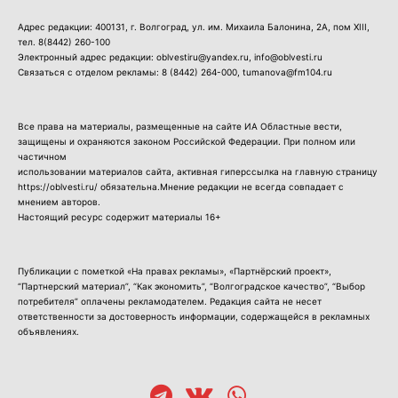
Адрес редакции: 400131, г. Волгоград, ул. им. Михаила Балонина, 2А, пом XIII,
тел.
8(8442) 260-100
Электронный адрес редакции: oblvestiru@yandex.ru, info@oblvesti.ru
Связаться с отделом рекламы:
8 (8442) 264-000
, tumanova@fm104.ru
Все права на материалы, размещенные на сайте ИА Областные вести,
защищены и охраняются законом Российской Федерации. При полном или
частичном
использовании материалов сайта, активная гиперссылка на главную страницу
https://oblvesti.ru/ обязательна.Мнение редакции не всегда совпадает с
мнением авторов.
Настоящий ресурс содержит материалы 16+
Публикации с пометкой «На правах рекламы», «Партнёрский проект»,
“Партнерский материал”, “Как экономить”, “Волгоградское качество”, “Выбор
потребителя” оплачены рекламодателем. Редакция сайта не несет
ответственности за достоверность информации, содержащейся в рекламных
объявлениях.