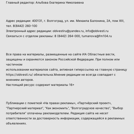
Главный редактор: Альбова Екатерина Николаевна
Адрес редакции: 400131, г. Волгоград, ул. им. Михаила Балонина, 2А, пом XIII,
тел.
8(8442) 260-100
Электронный адрес редакции: oblvestiru@yandex.ru, info@oblvesti.ru
Связаться с отделом рекламы:
8 (8442) 264-000
, tumanova@fm104.ru
Все права на материалы, размещенные на сайте ИА Областные вести,
защищены и охраняются законом Российской Федерации. При полном или
частичном
использовании материалов сайта, активная гиперссылка на главную страницу
https://oblvesti.ru/ обязательна.Мнение редакции не всегда совпадает с
мнением авторов.
Настоящий ресурс содержит материалы 16+
Публикации с пометкой «На правах рекламы», «Партнёрский проект»,
“Партнерский материал”, “Как экономить”, “Волгоградское качество”, “Выбор
потребителя” оплачены рекламодателем. Редакция сайта не несет
ответственности за достоверность информации, содержащейся в рекламных
объявлениях.