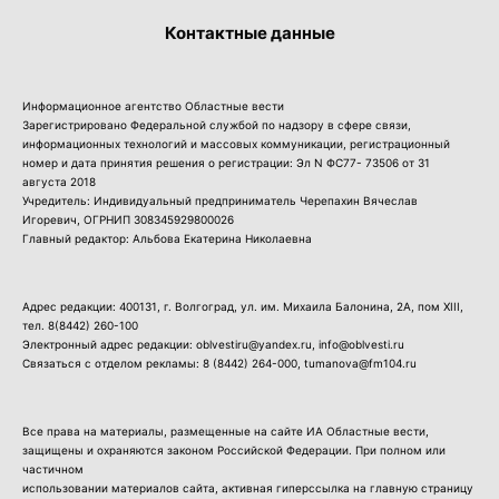
Контактные данные
Информационное агентство Областные вести
Зарегистрировано Федеральной службой по надзору в сфере связи,
информационных технологий и массовых коммуникации, регистрационный
номер и дата принятия решения о регистрации: Эл N ФС77- 73506 от 31
августа 2018
Учредитель: Индивидуальный предприниматель Черепахин Вячеслав
Игоревич, ОГРНИП 308345929800026
Главный редактор: Альбова Екатерина Николаевна
Адрес редакции: 400131, г. Волгоград, ул. им. Михаила Балонина, 2А, пом XIII,
тел.
8(8442) 260-100
Электронный адрес редакции: oblvestiru@yandex.ru, info@oblvesti.ru
Связаться с отделом рекламы:
8 (8442) 264-000
, tumanova@fm104.ru
Все права на материалы, размещенные на сайте ИА Областные вести,
защищены и охраняются законом Российской Федерации. При полном или
частичном
использовании материалов сайта, активная гиперссылка на главную страницу