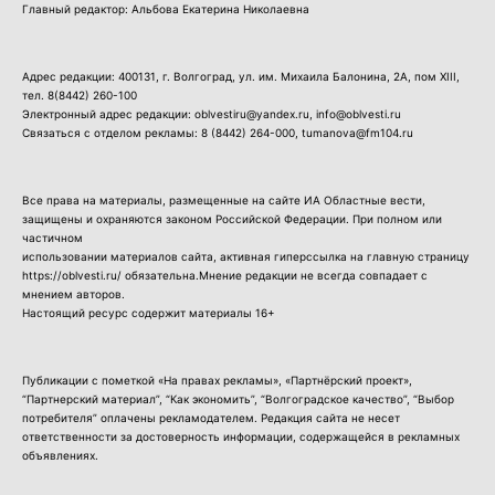
Главный редактор: Альбова Екатерина Николаевна
Адрес редакции: 400131, г. Волгоград, ул. им. Михаила Балонина, 2А, пом XIII,
тел.
8(8442) 260-100
Электронный адрес редакции: oblvestiru@yandex.ru, info@oblvesti.ru
Связаться с отделом рекламы:
8 (8442) 264-000
, tumanova@fm104.ru
Все права на материалы, размещенные на сайте ИА Областные вести,
защищены и охраняются законом Российской Федерации. При полном или
частичном
использовании материалов сайта, активная гиперссылка на главную страницу
https://oblvesti.ru/ обязательна.Мнение редакции не всегда совпадает с
мнением авторов.
Настоящий ресурс содержит материалы 16+
Публикации с пометкой «На правах рекламы», «Партнёрский проект»,
“Партнерский материал”, “Как экономить”, “Волгоградское качество”, “Выбор
потребителя” оплачены рекламодателем. Редакция сайта не несет
ответственности за достоверность информации, содержащейся в рекламных
объявлениях.