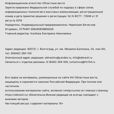
Информационное агентство Областные вести
Зарегистрировано Федеральной службой по надзору в сфере связи,
информационных технологий и массовых коммуникации, регистрационный
номер и дата принятия решения о регистрации: Эл N ФС77- 73506 от 31
августа 2018
Учредитель: Индивидуальный предприниматель Черепахин Вячеслав
Игоревич, ОГРНИП 308345929800026
Главный редактор: Альбова Екатерина Николаевна
Адрес редакции: 400131, г. Волгоград, ул. им. Михаила Балонина, 2А, пом XIII,
тел.
8(8442) 260-100
Электронный адрес редакции: oblvestiru@yandex.ru, info@oblvesti.ru
Связаться с отделом рекламы:
8 (8442) 264-000
, tumanova@fm104.ru
Все права на материалы, размещенные на сайте ИА Областные вести,
защищены и охраняются законом Российской Федерации. При полном или
частичном
использовании материалов сайта, активная гиперссылка на главную страницу
https://oblvesti.ru/ обязательна.Мнение редакции не всегда совпадает с
мнением авторов.
Настоящий ресурс содержит материалы 16+