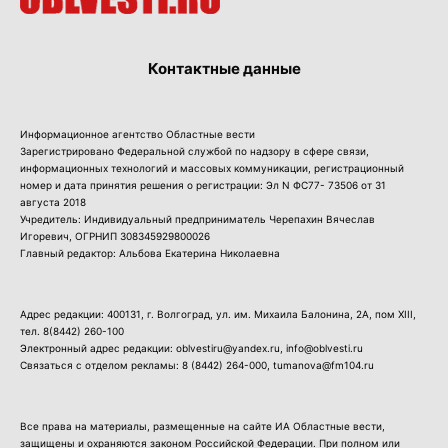
Контактные данные
Информационное агентство Областные вести
Зарегистрировано Федеральной службой по надзору в сфере связи,
информационных технологий и массовых коммуникации, регистрационный
номер и дата принятия решения о регистрации: Эл N ФС77- 73506 от 31
августа 2018
Учредитель: Индивидуальный предприниматель Черепахин Вячеслав
Игоревич, ОГРНИП 308345929800026
Главный редактор: Альбова Екатерина Николаевна
Адрес редакции: 400131, г. Волгоград, ул. им. Михаила Балонина, 2А, пом XIII,
тел.
8(8442) 260-100
Электронный адрес редакции: oblvestiru@yandex.ru, info@oblvesti.ru
Связаться с отделом рекламы:
8 (8442) 264-000
, tumanova@fm104.ru
Все права на материалы, размещенные на сайте ИА Областные вести,
защищены и охраняются законом Российской Федерации. При полном или