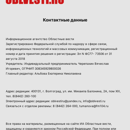
Контактные данные
Информационное агентство Областные вести
Зарегистрировано Федеральной службой по надзору в сфере связи,
информационных технологий и массовых коммуникации, регистрационный
номер и дата принятия решения о регистрации: Эл N ФС77- 73506 от 31
августа 2018
Учредитель: Индивидуальный предприниматель Черепахин Вячеслав
Игоревич, ОГРНИП 308345929800026
Главный редактор: Альбова Екатерина Николаевна
Адрес редакции: 400131, г. Волгоград, ул. им. Михаила Балонина, 2А, пом XIII,
тел.
8(8442) 260-100
Электронный адрес редакции: oblvestiru@yandex.ru, info@oblvesti.ru
Связаться с отделом рекламы:
8 (8442) 264-000
, tumanova@fm104.ru
Все права на материалы, размещенные на сайте ИА Областные вести,
защищены и охраняются законом Российской Федерации. При полном или