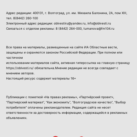
Адрес редакции: 400131, г. Волгоград, ул. им. Михаила Балонина, 2А, пом XIII,
тел.
8(8442) 260-100
Электронный адрес редакции: oblvestiru@yandex.ru, info@oblvesti.ru
Связаться с отделом рекламы:
8 (8442) 264-000
, tumanova@fm104.ru
Все права на материалы, размещенные на сайте ИА Областные вести,
защищены и охраняются законом Российской Федерации. При полном или
частичном
использовании материалов сайта, активная гиперссылка на главную страницу
https://oblvesti.ru/ обязательна.Мнение редакции не всегда совпадает с
мнением авторов.
Настоящий ресурс содержит материалы 16+
Публикации с пометкой «На правах рекламы», «Партнёрский проект»,
“Партнерский материал”, “Как экономить”, “Волгоградское качество”, “Выбор
потребителя” оплачены рекламодателем. Редакция сайта не несет
ответственности за достоверность информации, содержащейся в рекламных
объявлениях.