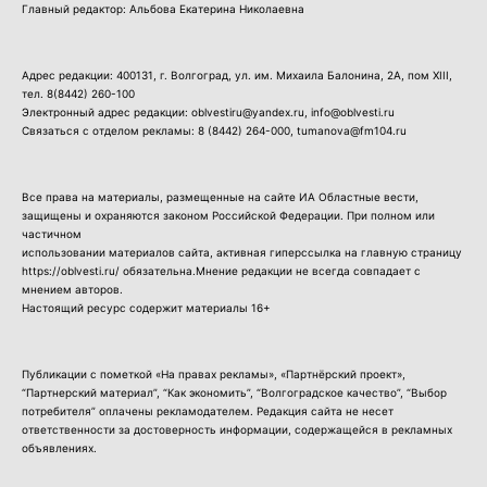
Главный редактор: Альбова Екатерина Николаевна
Адрес редакции: 400131, г. Волгоград, ул. им. Михаила Балонина, 2А, пом XIII,
тел.
8(8442) 260-100
Электронный адрес редакции: oblvestiru@yandex.ru, info@oblvesti.ru
Связаться с отделом рекламы:
8 (8442) 264-000
, tumanova@fm104.ru
Все права на материалы, размещенные на сайте ИА Областные вести,
защищены и охраняются законом Российской Федерации. При полном или
частичном
использовании материалов сайта, активная гиперссылка на главную страницу
https://oblvesti.ru/ обязательна.Мнение редакции не всегда совпадает с
мнением авторов.
Настоящий ресурс содержит материалы 16+
Публикации с пометкой «На правах рекламы», «Партнёрский проект»,
“Партнерский материал”, “Как экономить”, “Волгоградское качество”, “Выбор
потребителя” оплачены рекламодателем. Редакция сайта не несет
ответственности за достоверность информации, содержащейся в рекламных
объявлениях.