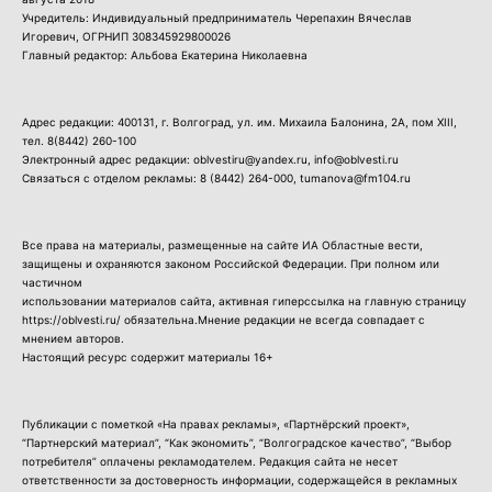
Учредитель: Индивидуальный предприниматель Черепахин Вячеслав
Игоревич, ОГРНИП 308345929800026
Главный редактор: Альбова Екатерина Николаевна
Адрес редакции: 400131, г. Волгоград, ул. им. Михаила Балонина, 2А, пом XIII,
тел.
8(8442) 260-100
Электронный адрес редакции: oblvestiru@yandex.ru, info@oblvesti.ru
Связаться с отделом рекламы:
8 (8442) 264-000
, tumanova@fm104.ru
Все права на материалы, размещенные на сайте ИА Областные вести,
защищены и охраняются законом Российской Федерации. При полном или
частичном
использовании материалов сайта, активная гиперссылка на главную страницу
https://oblvesti.ru/ обязательна.Мнение редакции не всегда совпадает с
мнением авторов.
Настоящий ресурс содержит материалы 16+
Публикации с пометкой «На правах рекламы», «Партнёрский проект»,
“Партнерский материал”, “Как экономить”, “Волгоградское качество”, “Выбор
потребителя” оплачены рекламодателем. Редакция сайта не несет
ответственности за достоверность информации, содержащейся в рекламных