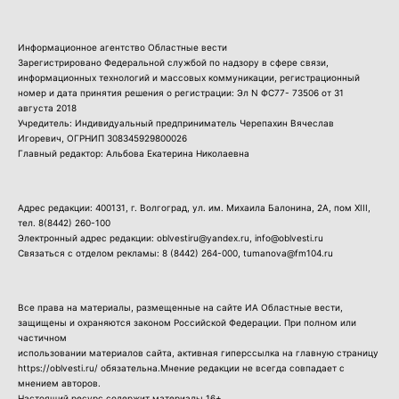
Информационное агентство Областные вести
Зарегистрировано Федеральной службой по надзору в сфере связи,
информационных технологий и массовых коммуникации, регистрационный
номер и дата принятия решения о регистрации: Эл N ФС77- 73506 от 31
августа 2018
Учредитель: Индивидуальный предприниматель Черепахин Вячеслав
Игоревич, ОГРНИП 308345929800026
Главный редактор: Альбова Екатерина Николаевна
Адрес редакции: 400131, г. Волгоград, ул. им. Михаила Балонина, 2А, пом XIII,
тел.
8(8442) 260-100
Электронный адрес редакции: oblvestiru@yandex.ru, info@oblvesti.ru
Связаться с отделом рекламы:
8 (8442) 264-000
, tumanova@fm104.ru
Все права на материалы, размещенные на сайте ИА Областные вести,
защищены и охраняются законом Российской Федерации. При полном или
частичном
использовании материалов сайта, активная гиперссылка на главную страницу
https://oblvesti.ru/ обязательна.Мнение редакции не всегда совпадает с
мнением авторов.
Настоящий ресурс содержит материалы 16+