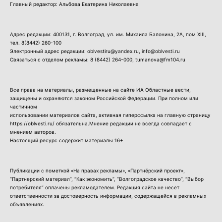
Главный редактор: Альбова Екатерина Николаевна
Адрес редакции: 400131, г. Волгоград, ул. им. Михаила Балонина, 2А, пом XIII,
тел.
8(8442) 260-100
Электронный адрес редакции: oblvestiru@yandex.ru, info@oblvesti.ru
Связаться с отделом рекламы:
8 (8442) 264-000
, tumanova@fm104.ru
Все права на материалы, размещенные на сайте ИА Областные вести,
защищены и охраняются законом Российской Федерации. При полном или
частичном
использовании материалов сайта, активная гиперссылка на главную страницу
https://oblvesti.ru/ обязательна.Мнение редакции не всегда совпадает с
мнением авторов.
Настоящий ресурс содержит материалы 16+
Публикации с пометкой «На правах рекламы», «Партнёрский проект»,
“Партнерский материал”, “Как экономить”, “Волгоградское качество”, “Выбор
потребителя” оплачены рекламодателем. Редакция сайта не несет
ответственности за достоверность информации, содержащейся в рекламных
объявлениях.