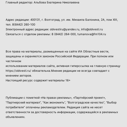
Главный редактор: Альбова Екатерина Николаевна
Адрес редакции: 400131, г. Волгоград, ул. им. Михаила Балонина, 2А, пом XIII,
тел.
8(8442) 260-100
Электронный адрес редакции: oblvestiru@yandex.ru, info@oblvesti.ru
Связаться с отделом рекламы:
8 (8442) 264-000
, tumanova@fm104.ru
Все права на материалы, размещенные на сайте ИА Областные вести,
защищены и охраняются законом Российской Федерации. При полном или
частичном
использовании материалов сайта, активная гиперссылка на главную страницу
https://oblvesti.ru/ обязательна.Мнение редакции не всегда совпадает с
мнением авторов.
Настоящий ресурс содержит материалы 16+
Публикации с пометкой «На правах рекламы», «Партнёрский проект»,
“Партнерский материал”, “Как экономить”, “Волгоградское качество”, “Выбор
потребителя” оплачены рекламодателем. Редакция сайта не несет
ответственности за достоверность информации, содержащейся в рекламных
объявлениях.