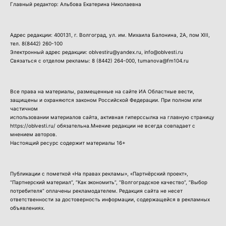
Главный редактор: Альбова Екатерина Николаевна
Адрес редакции: 400131, г. Волгоград, ул. им. Михаила Балонина, 2А, пом XIII,
тел.
8(8442) 260-100
Электронный адрес редакции: oblvestiru@yandex.ru, info@oblvesti.ru
Связаться с отделом рекламы:
8 (8442) 264-000
, tumanova@fm104.ru
Все права на материалы, размещенные на сайте ИА Областные вести,
защищены и охраняются законом Российской Федерации. При полном или
частичном
использовании материалов сайта, активная гиперссылка на главную страницу
https://oblvesti.ru/ обязательна.Мнение редакции не всегда совпадает с
мнением авторов.
Настоящий ресурс содержит материалы 16+
Публикации с пометкой «На правах рекламы», «Партнёрский проект»,
“Партнерский материал”, “Как экономить”, “Волгоградское качество”, “Выбор
потребителя” оплачены рекламодателем. Редакция сайта не несет
ответственности за достоверность информации, содержащейся в рекламных
объявлениях.