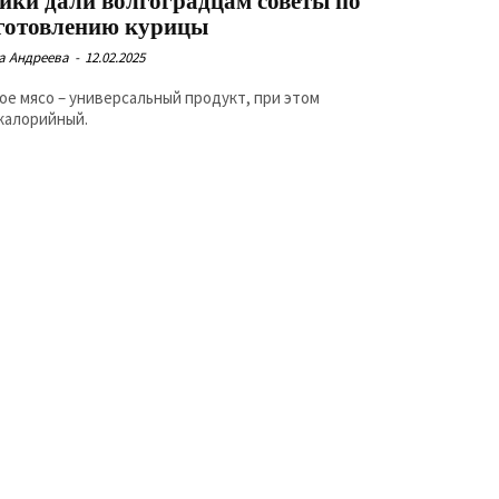
ики дали волгоградцам советы по
готовлению курицы
а Андреева
-
12.02.2025
ое мясо – универсальный продукт, при этом
калорийный.