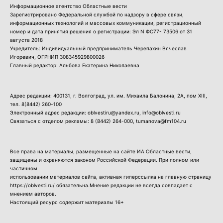
Информационное агентство Областные вести
Зарегистрировано Федеральной службой по надзору в сфере связи,
информационных технологий и массовых коммуникации, регистрационный
номер и дата принятия решения о регистрации: Эл N ФС77- 73506 от 31
августа 2018
Учредитель: Индивидуальный предприниматель Черепахин Вячеслав
Игоревич, ОГРНИП 308345929800026
Главный редактор: Альбова Екатерина Николаевна
Адрес редакции: 400131, г. Волгоград, ул. им. Михаила Балонина, 2А, пом XIII,
тел.
8(8442) 260-100
Электронный адрес редакции: oblvestiru@yandex.ru, info@oblvesti.ru
Связаться с отделом рекламы:
8 (8442) 264-000
, tumanova@fm104.ru
Все права на материалы, размещенные на сайте ИА Областные вести,
защищены и охраняются законом Российской Федерации. При полном или
частичном
использовании материалов сайта, активная гиперссылка на главную страницу
https://oblvesti.ru/ обязательна.Мнение редакции не всегда совпадает с
мнением авторов.
Настоящий ресурс содержит материалы 16+