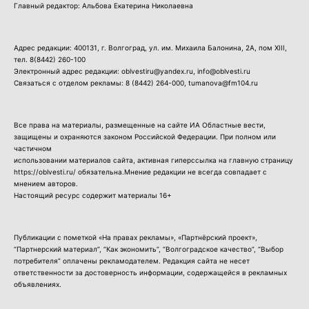
Главный редактор: Альбова Екатерина Николаевна
Адрес редакции: 400131, г. Волгоград, ул. им. Михаила Балонина, 2А, пом XIII,
тел.
8(8442) 260-100
Электронный адрес редакции: oblvestiru@yandex.ru, info@oblvesti.ru
Связаться с отделом рекламы:
8 (8442) 264-000
, tumanova@fm104.ru
Все права на материалы, размещенные на сайте ИА Областные вести,
защищены и охраняются законом Российской Федерации. При полном или
частичном
использовании материалов сайта, активная гиперссылка на главную страницу
https://oblvesti.ru/ обязательна.Мнение редакции не всегда совпадает с
мнением авторов.
Настоящий ресурс содержит материалы 16+
Публикации с пометкой «На правах рекламы», «Партнёрский проект»,
“Партнерский материал”, “Как экономить”, “Волгоградское качество”, “Выбор
потребителя” оплачены рекламодателем. Редакция сайта не несет
ответственности за достоверность информации, содержащейся в рекламных
объявлениях.