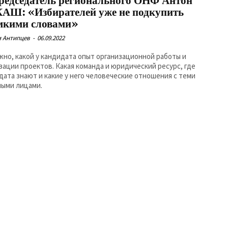
редседатель регионального ОНФ Антон
АШ: «Избирателей уже не подкупить
мкими словами»
 Антипцев
-
06.09.2022
жно, какой у кандидата опыт организационной работы и
зации проектов. Какая команда и юридический ресурс, где
дата знают и какие у него человеческие отношения с теми
ными лицами.