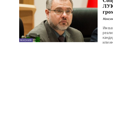
Соп
ЛУК
гро
Максим
Им ва
реали
канди
МНЕНИЯ
или и