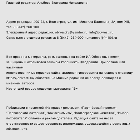
Главный редактор: Альбова Екатерина Николаевна
Адрес редакции: 400131, г. Волгоград, ул. им. Михаила Балонина, 2А, пом XIII,
тел.
8(8442) 260-100
Электронный адрес редакции: oblvestiru@yandex.ru, info@oblvesti.ru
Связаться с отделом рекламы:
8 (8442) 264-000
, tumanova@fm104.ru
Все права на материалы, размещенные на сайте ИА Областные вести,
защищены и охраняются законом Российской Федерации. При полном или
частичном
использовании материалов сайта, активная гиперссылка на главную страницу
https://oblvesti.ru/ обязательна.Мнение редакции не всегда совпадает с
мнением авторов.
Настоящий ресурс содержит материалы 16+
Публикации с пометкой «На правах рекламы», «Партнёрский проект»,
“Партнерский материал”, “Как экономить”, “Волгоградское качество”, “Выбор
потребителя” оплачены рекламодателем. Редакция сайта не несет
ответственности за достоверность информации, содержащейся в рекламных
объявлениях.