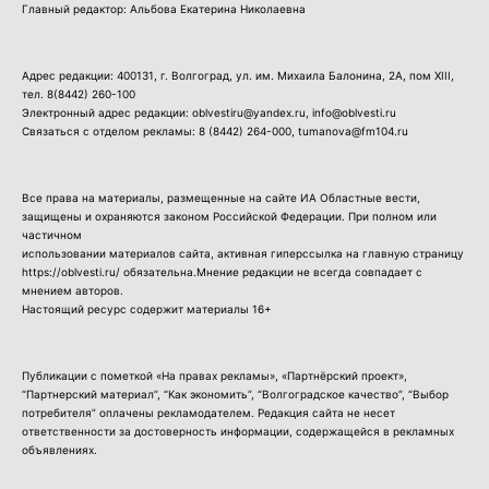
Главный редактор: Альбова Екатерина Николаевна
Адрес редакции: 400131, г. Волгоград, ул. им. Михаила Балонина, 2А, пом XIII,
тел.
8(8442) 260-100
Электронный адрес редакции: oblvestiru@yandex.ru, info@oblvesti.ru
Связаться с отделом рекламы:
8 (8442) 264-000
, tumanova@fm104.ru
Все права на материалы, размещенные на сайте ИА Областные вести,
защищены и охраняются законом Российской Федерации. При полном или
частичном
использовании материалов сайта, активная гиперссылка на главную страницу
https://oblvesti.ru/ обязательна.Мнение редакции не всегда совпадает с
мнением авторов.
Настоящий ресурс содержит материалы 16+
Публикации с пометкой «На правах рекламы», «Партнёрский проект»,
“Партнерский материал”, “Как экономить”, “Волгоградское качество”, “Выбор
потребителя” оплачены рекламодателем. Редакция сайта не несет
ответственности за достоверность информации, содержащейся в рекламных
объявлениях.