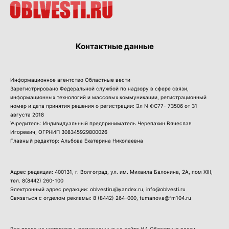
Контактные данные
Информационное агентство Областные вести
Зарегистрировано Федеральной службой по надзору в сфере связи,
информационных технологий и массовых коммуникации, регистрационный
номер и дата принятия решения о регистрации: Эл N ФС77- 73506 от 31
августа 2018
Учредитель: Индивидуальный предприниматель Черепахин Вячеслав
Игоревич, ОГРНИП 308345929800026
Главный редактор: Альбова Екатерина Николаевна
Адрес редакции: 400131, г. Волгоград, ул. им. Михаила Балонина, 2А, пом XIII,
тел.
8(8442) 260-100
Электронный адрес редакции: oblvestiru@yandex.ru, info@oblvesti.ru
Связаться с отделом рекламы:
8 (8442) 264-000
, tumanova@fm104.ru
Все права на материалы, размещенные на сайте ИА Областные вести,