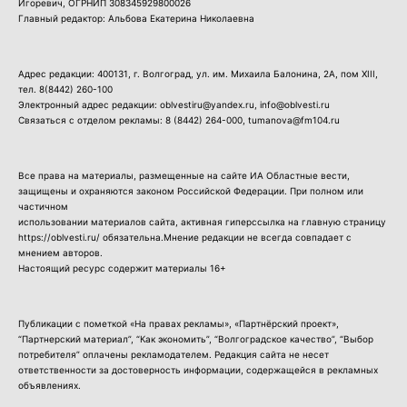
Игоревич, ОГРНИП 308345929800026
Главный редактор: Альбова Екатерина Николаевна
Адрес редакции: 400131, г. Волгоград, ул. им. Михаила Балонина, 2А, пом XIII,
тел.
8(8442) 260-100
Электронный адрес редакции: oblvestiru@yandex.ru, info@oblvesti.ru
Связаться с отделом рекламы:
8 (8442) 264-000
, tumanova@fm104.ru
Все права на материалы, размещенные на сайте ИА Областные вести,
защищены и охраняются законом Российской Федерации. При полном или
частичном
использовании материалов сайта, активная гиперссылка на главную страницу
https://oblvesti.ru/ обязательна.Мнение редакции не всегда совпадает с
мнением авторов.
Настоящий ресурс содержит материалы 16+
Публикации с пометкой «На правах рекламы», «Партнёрский проект»,
“Партнерский материал”, “Как экономить”, “Волгоградское качество”, “Выбор
потребителя” оплачены рекламодателем. Редакция сайта не несет
ответственности за достоверность информации, содержащейся в рекламных
объявлениях.