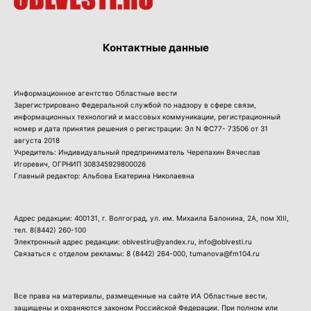
Контактные данные
Информационное агентство Областные вести
Зарегистрировано Федеральной службой по надзору в сфере связи,
информационных технологий и массовых коммуникации, регистрационный
номер и дата принятия решения о регистрации: Эл N ФС77- 73506 от 31
августа 2018
Учредитель: Индивидуальный предприниматель Черепахин Вячеслав
Игоревич, ОГРНИП 308345929800026
Главный редактор: Альбова Екатерина Николаевна
Адрес редакции: 400131, г. Волгоград, ул. им. Михаила Балонина, 2А, пом XIII,
тел.
8(8442) 260-100
Электронный адрес редакции: oblvestiru@yandex.ru, info@oblvesti.ru
Связаться с отделом рекламы:
8 (8442) 264-000
, tumanova@fm104.ru
Все права на материалы, размещенные на сайте ИА Областные вести,
защищены и охраняются законом Российской Федерации. При полном или