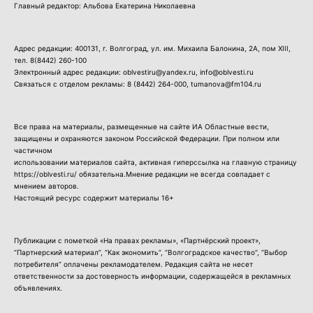
Главный редактор: Альбова Екатерина Николаевна
Адрес редакции: 400131, г. Волгоград, ул. им. Михаила Балонина, 2А, пом XIII,
тел.
8(8442) 260-100
Электронный адрес редакции: oblvestiru@yandex.ru, info@oblvesti.ru
Связаться с отделом рекламы:
8 (8442) 264-000
, tumanova@fm104.ru
Все права на материалы, размещенные на сайте ИА Областные вести,
защищены и охраняются законом Российской Федерации. При полном или
частичном
использовании материалов сайта, активная гиперссылка на главную страницу
https://oblvesti.ru/ обязательна.Мнение редакции не всегда совпадает с
мнением авторов.
Настоящий ресурс содержит материалы 16+
Публикации с пометкой «На правах рекламы», «Партнёрский проект»,
“Партнерский материал”, “Как экономить”, “Волгоградское качество”, “Выбор
потребителя” оплачены рекламодателем. Редакция сайта не несет
ответственности за достоверность информации, содержащейся в рекламных
объявлениях.