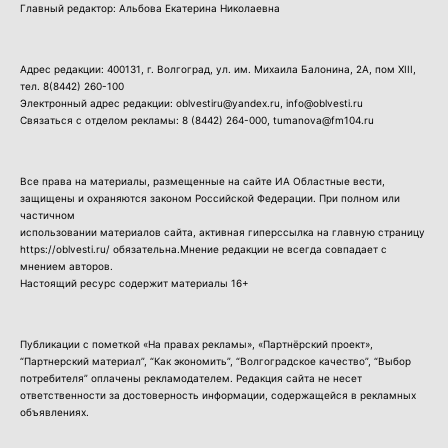
Главный редактор: Альбова Екатерина Николаевна
Адрес редакции: 400131, г. Волгоград, ул. им. Михаила Балонина, 2А, пом XIII,
тел.
8(8442) 260-100
Электронный адрес редакции: oblvestiru@yandex.ru, info@oblvesti.ru
Связаться с отделом рекламы:
8 (8442) 264-000
, tumanova@fm104.ru
Все права на материалы, размещенные на сайте ИА Областные вести,
защищены и охраняются законом Российской Федерации. При полном или
частичном
использовании материалов сайта, активная гиперссылка на главную страницу
https://oblvesti.ru/ обязательна.Мнение редакции не всегда совпадает с
мнением авторов.
Настоящий ресурс содержит материалы 16+
Публикации с пометкой «На правах рекламы», «Партнёрский проект»,
“Партнерский материал”, “Как экономить”, “Волгоградское качество”, “Выбор
потребителя” оплачены рекламодателем. Редакция сайта не несет
ответственности за достоверность информации, содержащейся в рекламных
объявлениях.