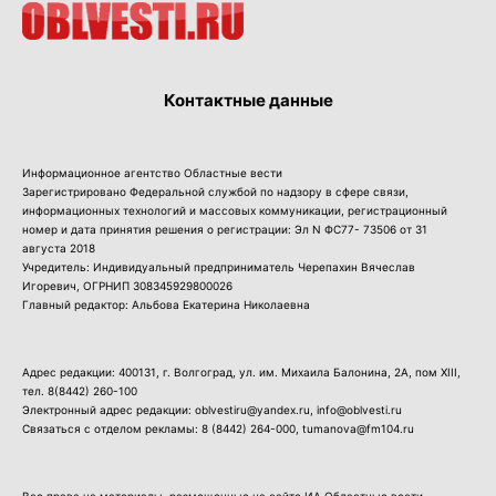
Контактные данные
Информационное агентство Областные вести
Зарегистрировано Федеральной службой по надзору в сфере связи,
информационных технологий и массовых коммуникации, регистрационный
номер и дата принятия решения о регистрации: Эл N ФС77- 73506 от 31
августа 2018
Учредитель: Индивидуальный предприниматель Черепахин Вячеслав
Игоревич, ОГРНИП 308345929800026
Главный редактор: Альбова Екатерина Николаевна
Адрес редакции: 400131, г. Волгоград, ул. им. Михаила Балонина, 2А, пом XIII,
тел.
8(8442) 260-100
Электронный адрес редакции: oblvestiru@yandex.ru, info@oblvesti.ru
Связаться с отделом рекламы:
8 (8442) 264-000
, tumanova@fm104.ru
Все права на материалы, размещенные на сайте ИА Областные вести,