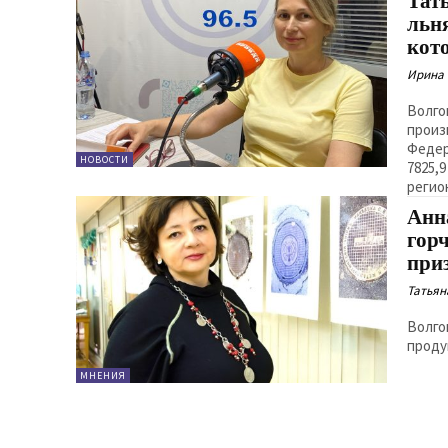
Тат
льн
кот
Ирина
Волго
произ
Федер
НОВОСТИ
7825,9
регио
Анн
гор
при
Татьян
Волго
проду
МНЕНИЯ