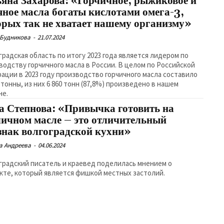
ьяна Захарова: «Горчичное, рыжиковое и
яное масла богаты кислотами омега-3,
орых так не хватает нашему организму»
 Будникова
-
21.07.2024
градская область по итогу 2023 года является лидером по
водству горчичного масла в России. В целом по Российской
ации в 2023 году производство горчичного масла составило
 тонны, из них 6 860 тонн (87,8%) произведено в нашем
не.
а Степнова: «Привычка готовить на
чичном масле – это отличительный
знак волгоградской кухни»
а Андреева
-
04.06.2024
градский писатель и краевед поделилась мнением о
кте, который является фишкой местных застолий.