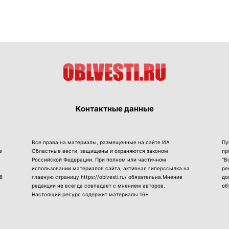
Контактные данные
Все права на материалы, размещенные на сайте ИА
Пу
е
Областные вести, защищены и охраняются законом
пр
Российской Федерации. При полном или частичном
“В
использовании материалов сайта, активная гиперссылка на
ре
8
главную страницу https://oblvesti.ru/ обязательна.Мнение
до
редакции не всегда совпадает с мнением авторов.
об
Настоящий ресурс содержит материалы 16+