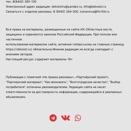
тел.
8(8442) 260-100
Электронный адрес редакции: oblvestiru@yandex.ru, info@oblvesti.ru
Связаться с отделом рекламы:
8 (8442) 264-000
, tumanova@fm104.ru
Все права на материалы, размещенные на сайте ИА Областные вести,
защищены и охраняются законом Российской Федерации. При полном или
частичном
использовании материалов сайта, активная гиперссылка на главную страницу
https://oblvesti.ru/ обязательна.Мнение редакции не всегда совпадает с
мнением авторов.
Настоящий ресурс содержит материалы 16+
Публикации с пометкой «На правах рекламы», «Партнёрский проект»,
“Партнерский материал”, “Как экономить”, “Волгоградское качество”, “Выбор
потребителя” оплачены рекламодателем. Редакция сайта не несет
ответственности за достоверность информации, содержащейся в рекламных
объявлениях.