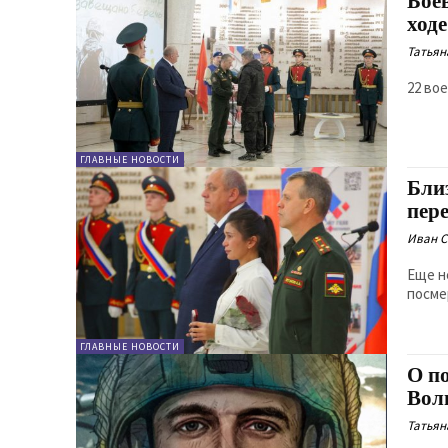
Бое
ход
Татьян
22 во
ГЛАВНЫЕ НОВОСТИ
Бли
пер
Иван 
Еще н
посме
ГЛАВНЫЕ НОВОСТИ
О п
Вол
Татьян