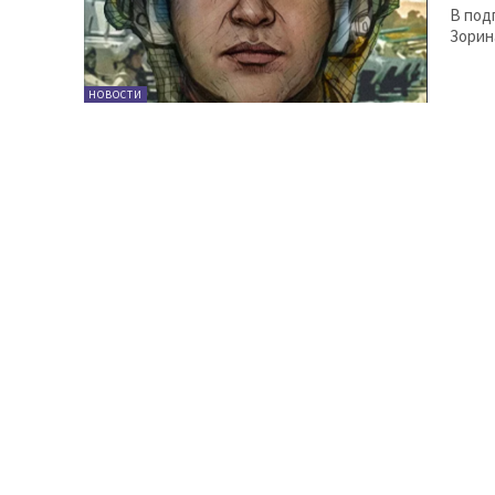
В под
Зорин
НОВОСТИ