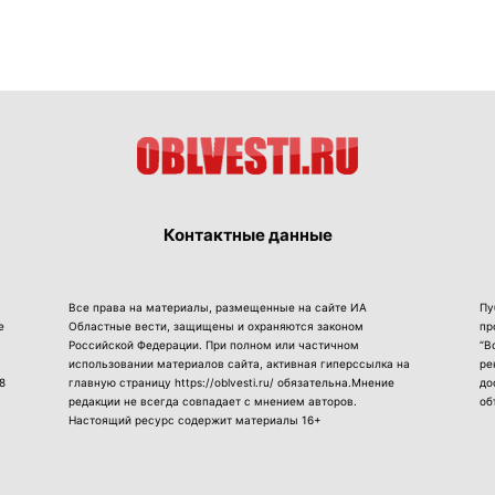
Контактные данные
Все права на материалы, размещенные на сайте ИА
Пу
е
Областные вести, защищены и охраняются законом
пр
Российской Федерации. При полном или частичном
“В
использовании материалов сайта, активная гиперссылка на
ре
8
главную страницу https://oblvesti.ru/ обязательна.Мнение
до
редакции не всегда совпадает с мнением авторов.
об
Настоящий ресурс содержит материалы 16+