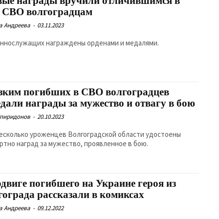
вые награды вручили отличившимся в
е СВО волгоградцам
а Андреева
-
03.11.2023
еннослужащих награждены орденами и медалями.
зким погибших в СВО волгоградцев
едали награды за мужество и отвагу в бою
Спиридонов
-
20.10.2023
есколько уроженцев Волгоградской области удостоены
ртно наград за мужество, проявленное в бою.
одвиге погибшего на Украине героя из
гограда рассказали в комиксах
а Андреева
-
09.12.2022