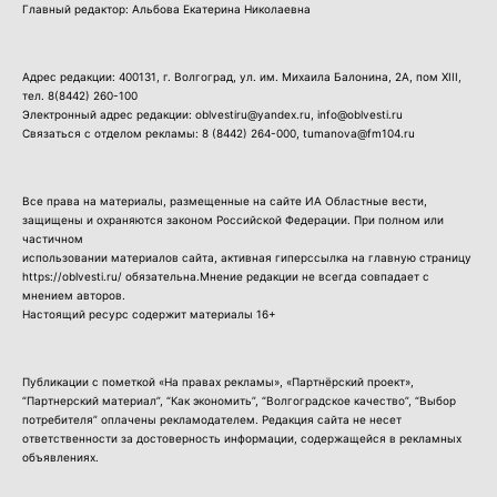
Главный редактор: Альбова Екатерина Николаевна
Адрес редакции: 400131, г. Волгоград, ул. им. Михаила Балонина, 2А, пом XIII,
тел.
8(8442) 260-100
Электронный адрес редакции: oblvestiru@yandex.ru, info@oblvesti.ru
Связаться с отделом рекламы:
8 (8442) 264-000
, tumanova@fm104.ru
Все права на материалы, размещенные на сайте ИА Областные вести,
защищены и охраняются законом Российской Федерации. При полном или
частичном
использовании материалов сайта, активная гиперссылка на главную страницу
https://oblvesti.ru/ обязательна.Мнение редакции не всегда совпадает с
мнением авторов.
Настоящий ресурс содержит материалы 16+
Публикации с пометкой «На правах рекламы», «Партнёрский проект»,
“Партнерский материал”, “Как экономить”, “Волгоградское качество”, “Выбор
потребителя” оплачены рекламодателем. Редакция сайта не несет
ответственности за достоверность информации, содержащейся в рекламных
объявлениях.