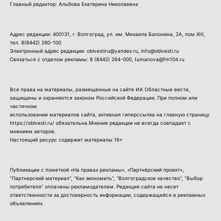
Главный редактор: Альбова Екатерина Николаевна
Адрес редакции: 400131, г. Волгоград, ул. им. Михаила Балонина, 2А, пом XIII,
тел.
8(8442) 260-100
Электронный адрес редакции: oblvestiru@yandex.ru, info@oblvesti.ru
Связаться с отделом рекламы:
8 (8442) 264-000
, tumanova@fm104.ru
Все права на материалы, размещенные на сайте ИА Областные вести,
защищены и охраняются законом Российской Федерации. При полном или
частичном
использовании материалов сайта, активная гиперссылка на главную страницу
https://oblvesti.ru/ обязательна.Мнение редакции не всегда совпадает с
мнением авторов.
Настоящий ресурс содержит материалы 16+
Публикации с пометкой «На правах рекламы», «Партнёрский проект»,
“Партнерский материал”, “Как экономить”, “Волгоградское качество”, “Выбор
потребителя” оплачены рекламодателем. Редакция сайта не несет
ответственности за достоверность информации, содержащейся в рекламных
объявлениях.