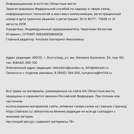
Информационное агентство Областные вести
Зарегистрировано Федеральной службой по надзору в сфере связи,
информационных технологий и массовых коммуникации, регистрационный
номер и дата принятия решения о регистрации: Эл N ФС77- 73506 от 31
августа 2018
Учредитель: Индивидуальный предприниматель Черепахин Вячеслав
Игоревич, ОГРНИП 308345929800026
Главный редактор: Альбова Екатерина Николаевна
Адрес редакции: 400131, г. Волгоград, ул. им. Михаила Балонина, 2А, пом XIII,
тел.
8(8442) 260-100
Электронный адрес редакции: oblvestiru@yandex.ru, info@oblvesti.ru
Связаться с отделом рекламы:
8 (8442) 264-000
, tumanova@fm104.ru
Все права на материалы, размещенные на сайте ИА Областные вести,
защищены и охраняются законом Российской Федерации. При полном или
частичном
использовании материалов сайта, активная гиперссылка на главную страницу
https://oblvesti.ru/ обязательна.Мнение редакции не всегда совпадает с
мнением авторов.
Настоящий ресурс содержит материалы 16+