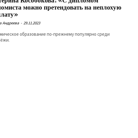
терина Кособокова: «С дипломом
номиста можно претендовать на неплохую
плату»
а Андреева
-
29.11.2023
мическое образование по-прежнему популярно среди
ёжи.