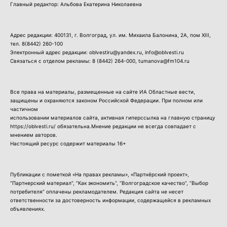
Главный редактор: Альбова Екатерина Николаевна
Адрес редакции: 400131, г. Волгоград, ул. им. Михаила Балонина, 2А, пом XIII,
тел.
8(8442) 260-100
Электронный адрес редакции: oblvestiru@yandex.ru, info@oblvesti.ru
Связаться с отделом рекламы:
8 (8442) 264-000
, tumanova@fm104.ru
Все права на материалы, размещенные на сайте ИА Областные вести,
защищены и охраняются законом Российской Федерации. При полном или
частичном
использовании материалов сайта, активная гиперссылка на главную страницу
https://oblvesti.ru/ обязательна.Мнение редакции не всегда совпадает с
мнением авторов.
Настоящий ресурс содержит материалы 16+
Публикации с пометкой «На правах рекламы», «Партнёрский проект»,
“Партнерский материал”, “Как экономить”, “Волгоградское качество”, “Выбор
потребителя” оплачены рекламодателем. Редакция сайта не несет
ответственности за достоверность информации, содержащейся в рекламных
объявлениях.