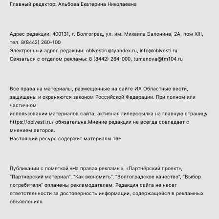
Главный редактор: Альбова Екатерина Николаевна
Адрес редакции: 400131, г. Волгоград, ул. им. Михаила Балонина, 2А, пом XIII,
тел.
8(8442) 260-100
Электронный адрес редакции: oblvestiru@yandex.ru, info@oblvesti.ru
Связаться с отделом рекламы:
8 (8442) 264-000
, tumanova@fm104.ru
Все права на материалы, размещенные на сайте ИА Областные вести,
защищены и охраняются законом Российской Федерации. При полном или
частичном
использовании материалов сайта, активная гиперссылка на главную страницу
https://oblvesti.ru/ обязательна.Мнение редакции не всегда совпадает с
мнением авторов.
Настоящий ресурс содержит материалы 16+
Публикации с пометкой «На правах рекламы», «Партнёрский проект»,
“Партнерский материал”, “Как экономить”, “Волгоградское качество”, “Выбор
потребителя” оплачены рекламодателем. Редакция сайта не несет
ответственности за достоверность информации, содержащейся в рекламных
объявлениях.