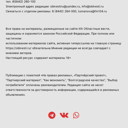
тел.
8(8442) 260-100
Электронный адрес редакции: oblvestiru@yandex.ru, info@oblvesti.ru
Связаться с отделом рекламы:
8 (8442) 264-000
, tumanova@fm104.ru
Все права на материалы, размещенные на сайте ИА Областные вести,
защищены и охраняются законом Российской Федерации. При полном или
частичном
использовании материалов сайта, активная гиперссылка на главную страницу
https://oblvesti.ru/ обязательна.Мнение редакции не всегда совпадает с
мнением авторов.
Настоящий ресурс содержит материалы 16+
Публикации с пометкой «На правах рекламы», «Партнёрский проект»,
“Партнерский материал”, “Как экономить”, “Волгоградское качество”, “Выбор
потребителя” оплачены рекламодателем. Редакция сайта не несет
ответственности за достоверность информации, содержащейся в рекламных
объявлениях.